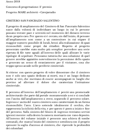
Anno: 2018
Concorso di progettazione: 2° premio
Progetto: MARE architetti + Cavejastudio
CIMITERO SAN PANCRAZIO SALENTINO
Il progetto di ampliamento del Cimitero di San Pancrazio Salentino
nasce dalla volontà di individuare un luogo in cui le persone
possano trovare pace e serenità nel momento del distacco terreno
da un proprio caro. Per questo si è cercato, sin dall’inizio, di pensare
all’ampliamento non come a un contenitore in cui stipare il
maggior numero possibile di loculi, bensì alla realizzazione di spazi
riconoscibili come propri dai cittadini. Rispetto al progetto
presentato sarebbe stato molto più semplice prevedere una serie
ripetuta di file tutte uguali all’interno delle quali allocare le varie
tipologie di sepolture. Pensiamo tuttavia che una soluzione di quel
genere avrebbe appiattito notevolmente la percezione dello spazio
e generato un senso di straniamento per il visitatore, cosa che
troppo spesso accade nelle periferie cimiteriali.
Si ritiene con questo progetto di voler dimostrare che il cimitero
non è solo uno spazio dedicato ai morti, ma è un luogo dedicato
anche ai vivi, che meritano di essere accompagnati in luoghi che
provino ad alleviare il dolore che caratterizza l’istituzione
cimiteriale.
Il percorso all’interno dell’ampliamento è perciò una promenade
architecturale che parte dal portale monumentale a est e si conclude
con l’uscita dall’ampliamento a ovest, seguendo il percorso solare.
Ingresso e uscita del nuovo cimitero sono caratterizzati da un forma
riconoscibile: l’arco. L’arco sottende idealmente il cerchio, che
rappresenta la ciclicità della vita, e per questo è posto a inizio e fine
del percorso. Sulla sinistra del blocco di ingresso troviamo servizi
igienici mentre sulla destra la camera mortuaria con vano deposito.
All’interno del volume iniziale è presente una schiera di tombe
comunali, che marca l’inizio del cimitero e sottolinea con il proprio
spessore la soglia d’accesso al cimitero, che riprende la profondità
dei colombari