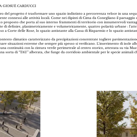
A GIOSUÈ CARDUCCI
vo del progetto è trasformare uno spazio indistinto a percorrenza veloce in una seque
nte connessi alle attività locali. Come nei dipinti di Cima da Conegliano il paesaggio
to proposto che porta al suo interno frammenti di territorio con innumerevoli vantagg
te di definire, planimetricamente e volumetricamente, quattro polarità urbane : l’at
sso a Corte delle Rose, lo spazio antistante alla Cassa di Risparmio e lo spazio antistan
ontesto climatico caratterizzato da precipitazioni concentrate togliere pavimentazio
re situazioni estreme che sempre più spesso si verificano. L’inserimento di isole albe
 una continuità con la cintura verde perimetrale al centro storico, attestata su via M
a sorta di “TAU” alberata, che funge da corridoio ambientale per le specie animali che