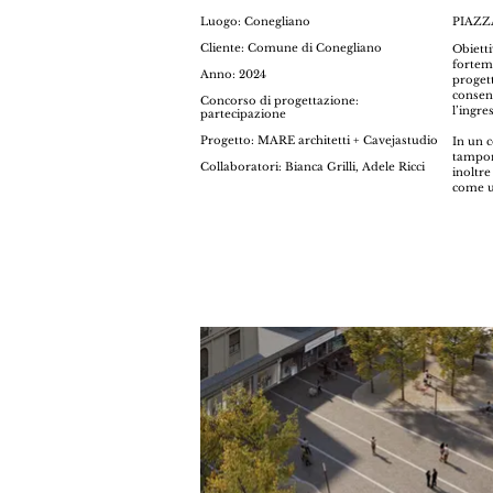
Luogo: Conegliano
PIAZZ
Cliente: Comune di Conegliano
Obietti
forteme
Anno: 2024
proget
consen
Concorso di progettazione:
l’ingre
partecipazione
Progetto: MARE architetti + Cavejastudio
In un c
tampona
Collaboratori: Bianca Grilli, Adele Ricci
inoltre
come un